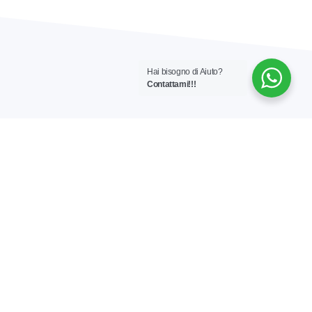
Hai bisogno di Aiuto?
Contattami!!!
Contattami via email.
Puoi contattami su Whatapp ma in alternativa sono
raggiungibile anche via email.
Non esitare a scrivermi per pormi i tuoi quesiti. Sarò
felice di risponderti a più presto.
+39 370 36 25 125