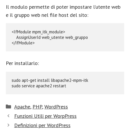
Il modulo permette di poter impostare l’utente web
e il gruppo web nel file host del sito:
<IfModule mpm_itk_module>

    AssignUserId web_utente web_gruppo

</IfModule>
Per installarlo:
sudo apt-get install libapache2-mpm-itk

sudo service apache2 restart
Categorie
Apache
,
PHP
,
WordPress
Funzioni Utili per WorpPress
Definizioni per WordPress